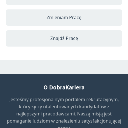
Zmieniam Pracę
Znajdź Pracę
O DobraKariera
Jesteśmy profesjonalnym portalem rekrutacyjnym,
który łączy utalentowanych kandydatów z
najlepszymi pracodawcami. Naszą misją jest
pomaganie ludziom w znalezieniu satysfakcjonującej