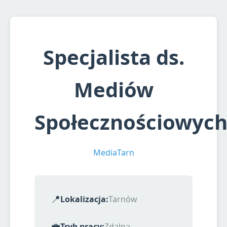
Specjalista ds.
Mediów
Społecznościowyc
MediaTarn
📍
Lokalizacja:
Tarnów
💼
Tryb pracy:
Zdalna